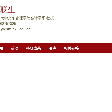
跳
吴联生
转
到
京大学光华管理学院会计学系 教授
页
-62757925
s@gsm.pku.edu.cn
面
的
主
闻
活动
科研成果
演讲
相关链接
要
内
容
部
分