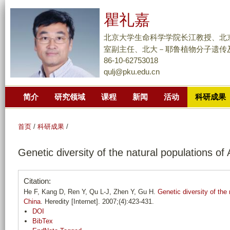
跳
瞿礼嘉
转
到
北京大学生命科学学院长江教授、北
页
室副主任、北大－耶鲁植物分子遗传
面
86-10-62753018
qulj@pku.edu.cn
的
主
简介
研究领域
课程
新闻
活动
科研成果
要
内
容
首页
/
科研成果
/
部
Genetic diversity of the natural populations of
分
Citation:
He F, Kang D, Ren Y, Qu L-J, Zhen Y, Gu H.
Genetic diversity of the 
China
. Heredity [Internet]. 2007;(4):423-431.
DOI
BibTex