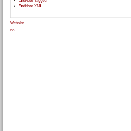
EndNote Tagged
EndNote XML
Website
DOI