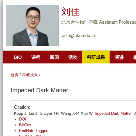
跳
刘佳
转
到
北京大学物理学院 Assistant Professo
页
jialiu@pku.edu.cn
面
的
主
BIO
课程
新闻
活动
科研成果
演讲
要
内
容
首页
/
科研成果
/
部
Impeded Dark Matter
分
Citation:
Kopp J, Liu J, Slatyer TR, Wang X-P, Xue W.
Impeded Dark Matter
. 
DOI
BibTex
EndNote Tagged