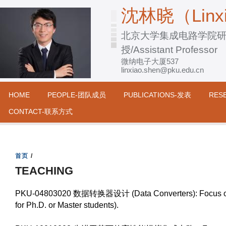
跳
沈林晓（Linxi
转
北京大学集成电路学院
到
授/Assistant Professor
页
微纳电子大厦537
面
linxiao.shen@pku.edu.cn
的
主
HOME
PEOPLE-团队成员
PUBLICATIONS-发表
RES
要
CONTACT-联系方式
内
容
部
首页
/
分
TEACHING
PKU-04803020 数据转换器设计 (Data Converters): Focus on ADCs
for Ph.D. or Master students).