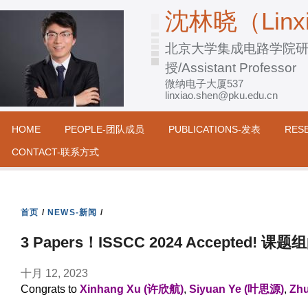
跳
沈林晓（Linxi
转
北京大学集成电路学院
到
授/Assistant Professor
页
微纳电子大厦537
面
linxiao.shen@pku.edu.cn
的
主
HOME
PEOPLE-团队成员
PUBLICATIONS-发表
RES
要
CONTACT-联系方式
内
容
部
首页
/
NEWS-新闻
/
分
3 Papers！ISSCC 2024 Accepted!
十月 12, 2023
Congrats to
Xinhang Xu (许欣航)
,
Siyuan Ye (叶思源)
,
Zh