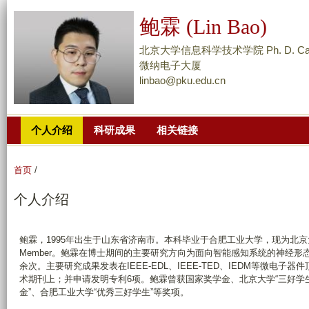
跳
鲍霖 (Lin Bao)
转
到
北京大学信息科学技术学院 Ph. D. Cand
页
微纳电子大厦
linbao@pku.edu.cn
面
的
主
个人介绍
科研成果
相关链接
要
内
容
首页
/
部
个人介绍
分
鲍霖，1995年出生于山东省济南市。本科毕业于合肥工业大学，现为北京大学集成电
Member。鲍霖在博士期间的主要研究方向为面向智能感知系统的神经形态器
余次。主要研究成果发表在IEEE-EDL、IEEE-TED、IEDM等微电子器件顶级
术期刊上；并申请发明专利6项。鲍霖曾获国家奖学金、北京大学“三好学生
金”、合肥工业大学“优秀三好学生”等奖项。