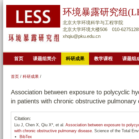
跳
环境暴露研究组(LE
转
到
北京大学环境科学与工程学院
页
北京大学环境大楼506 010-6275128
xhqiu@pku.edu.cn
面
的
主
首页
课题组简介
科研成果
教学课程
课题组
要
内
容
首页
/
科研成果
/
部
Association between exposure to polycyclic hy
分
in patients with chronic obstructive pulmonary
Citation:
Liu J, Chen X, Qiu X*, et al.
Association between exposure to polycycl
with chronic obstructive pulmonary disease
. Science of the Total En
BibTex