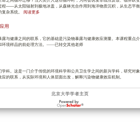
生命之间循环迁移？当人类介入这些循环时，为何会诱发非线性反馈、临界跃变与
过程——从太阳辐射到极地冰盖，从森林光合作用到海洋物质沉积，从生态平衡
有
的复杂系统。
阅读更多
关
本
应用
科
生
暴露与健康之间的联系，它的基础是污染物暴露与健康效应测量。本课程重点介
：
和环境样品的前处理方法。——
已转交其他老师
环
境
系
统
基
门学科。这是一门介于传统的环境科学和公共卫生学之间的新兴学科，研究对象
础
效应的联系，从实际环境和人体层面出发，解释污染物健康效应机制。
北京大学学者主页
OpenScholar