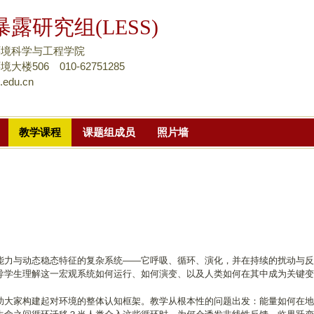
跳
露研究组(LESS)
转
到
环境科学与工程学院
页
楼506 010-62751285
.edu.cn
面
的
主
教学课程
课题组成员
照片墙
要
内
容
部
分
能力与动态稳态特征的复杂系统——它呼吸、循环、演化，并在持续的扰动与反
导学生理解这一宏观系统如何运行、如何演变、以及人类如何在其中成为关键变
助大家构建起对环境的整体认知框架。教学从根本性的问题出发：能量如何在地