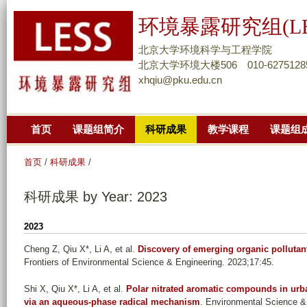
跳
环境暴露研究组(LE
转
到
北京大学环境科学与工程学院
页
北京大学环境大楼506 010-6275128
xhqiu@pku.edu.cn
面
的
主
首页
课题组简介
科研成果
教学课程
课题组
要
内
首页
/
科研成果
/
容
部
科研成果 by Year: 2023
分
2023
Cheng Z, Qiu X*, Li A, et al.
Discovery of emerging organic polluta
Frontiers of Environmental Science & Engineering. 2023;17:45.
Shi X, Qiu X*, Li A, et al.
Polar nitrated aromatic compounds in urba
via an aqueous-phase radical mechanism
. Environmental Science &