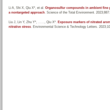
Li A, Shi X, Qiu X*, et al.
Organosulfur compounds in ambient fine pa
a nontargeted approach
. Science of the Total Environment. 2023;887
Liu J, Lin Y, Zhu Y*, ……, Qiu X*
.
Exposure markers of nitrated aro
nitrative stress
. Environmental Science & Technology Letters. 2023;1