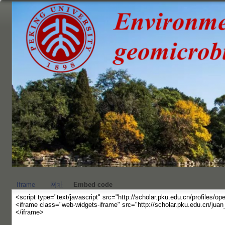
跳
转
到
页
面
的
主
要
内
容
部
分
Iframe
网址
Embed code