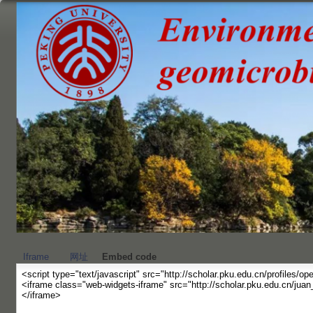
跳
转
到
页
面
的
主
要
内
容
部
分
Iframe
网址
Embed code