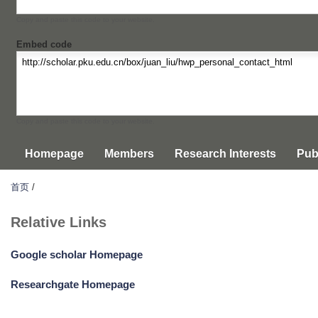
Copy and paste this code to your website.
Embed code
Copy and paste this code to your website.
Homepage
Members
Research Interests
Pub
首页
/
Relative Links
Google scholar Homepage
Researchgate Homepage