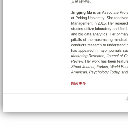
人民日报等。
Jingjing Ma
is an Associate Profe
at Peking University. She receive
Management in 2015. Her researc
studies utilize laboratory and fie
and big data analytics. Her primar
pitfalls of the maximizing minds
conducts research to understand ho
has appeared in major journals s
Marketing Research, Journal of 
Review.
Her work has been feature
Street Journal, Forbes, World Eco
American, Psychology Today,
and
有
阅读更多
关
简
介