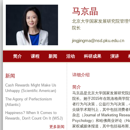
跳
马京晶
转
到
北京大学国家发展研究院管理学
页
院长
面
jingjingma@nsd.pku.edu.cn
的
主
简介
课程
新闻
活动
科研成果
演讲
要
内
容
详细介绍
新闻
部
Cash Rewards Might Make Us
分
简介
Unhappy (Scientific American)
马京晶是北京大学国家发展研究院的
院长。她于2015年在凯洛格商学
The Agony of Perfectionism
者行为与决策，公益行为与决策，
(Atlantic)
尖级学术期刊上，其中包括消费者研究杂志（J
Happiness? When It Comes to
杂志（Journal of Marketing Re
Rewards, Don't Count On It (WSJ)
Psychology）和哈佛商业评论（Ha
家权威媒体报道，其中包括福布斯
更多新闻