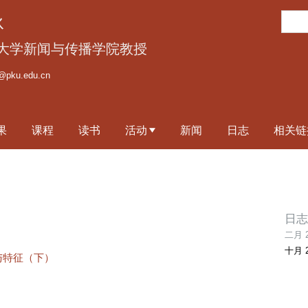
跳
搜
泳
转
索
到
大学新闻与传播学院教授
页
@pku.edu.cn
面
的
主
果
课程
读书
活动
新闻
日志
相关链
要
内
容
部
分
日志
二月 2
十月 2
与特征（下）