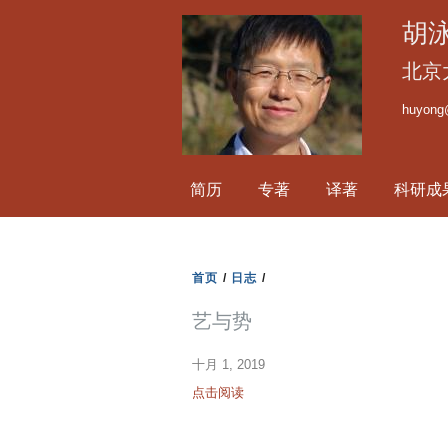
胡
北京
huyong
简历
专著
译著
科研成
首页
/
日志
/
艺与势
十月 1, 2019
点击阅读