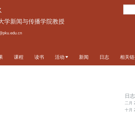
跳
搜
泳
转
索
到
大学新闻与传播学院教授
页
@pku.edu.cn
面
的
主
果
课程
读书
活动
新闻
日志
相关链
要
内
容
部
分
日志
二月 2
十月 2