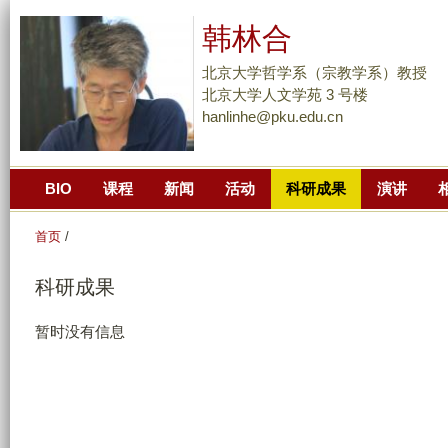
跳
韩林合
转
到
北京大学哲学系（宗教学系）教授
页
北京大学人文学苑 3 号楼
hanlinhe@pku.edu.cn
面
的
主
BIO
课程
新闻
活动
科研成果
演讲
要
内
首页
/
容
部
科研成果
分
暂时没有信息