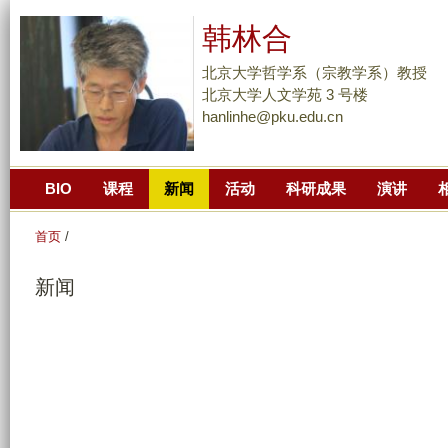
跳
韩林合
转
到
北京大学哲学系（宗教学系）教授
页
北京大学人文学苑 3 号楼
hanlinhe@pku.edu.cn
面
的
主
BIO
课程
新闻
活动
科研成果
演讲
要
内
首页
/
容
部
新闻
分