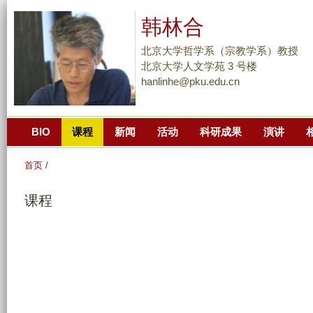
跳
韩林合
转
到
北京大学哲学系（宗教学系）教授
页
北京大学人文学苑 3 号楼
hanlinhe@pku.edu.cn
面
的
主
BIO
课程
新闻
活动
科研成果
演讲
要
内
首页
/
容
部
课程
分