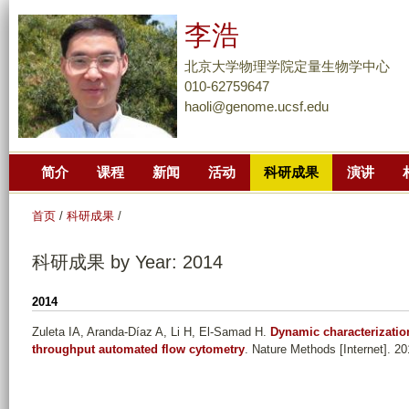
跳
李浩
转
到
北京大学物理学院定量生物学中心
页
010-62759647
haoli@genome.ucsf.edu
面
的
主
简介
课程
新闻
活动
科研成果
演讲
要
内
首页
/
科研成果
/
容
部
科研成果 by Year: 2014
分
2014
Zuleta IA, Aranda-Díaz A, Li H, El-Samad H
.
Dynamic characterizatio
throughput automated flow cytometry
. Nature Methods [Internet]. 20