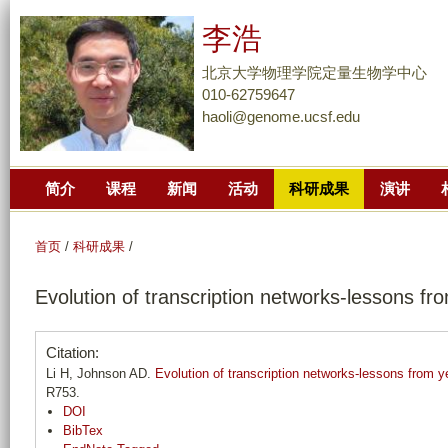
跳
李浩
转
到
北京大学物理学院定量生物学中心
页
010-62759647
haoli@genome.ucsf.edu
面
的
主
简介
课程
新闻
活动
科研成果
演讲
要
内
容
首页
/
科研成果
/
部
Evolution of transcription networks-lessons fr
分
Citation:
Li H, Johnson AD.
Evolution of transcription networks-lessons from y
R753.
DOI
BibTex