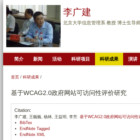
跳
李广建
转
到
北京大学信息管理系 教授 博士生导
页
面
的
主
简介
新闻
活动
科研项目
科研成果
演讲
要
内
容
首页
/
科研成果
/
部
基于WCAG2.0政府网站可访问性评价研究
分
Citation:
李广建, 王巍巍, 杨林, 王益明, 李芳.
基于WCAG2.0政府网站可访问
BibTex
EndNote Tagged
EndNote XML