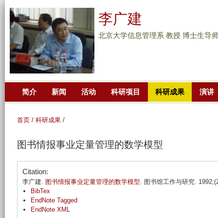
跳
李广建
转
到
北京大学信息管理系 教授 博士生导
页
面
的
主
简介
新闻
活动
科研项目
科研成果
演讲
要
内
容
首页
/
科研成果
/
部
图书情报事业定量管理的数学模型
分
Citation:
李广建.
图书情报事业定量管理的数学模型
. 图书馆工作与研究. 1992;(2)
BibTex
EndNote Tagged
EndNote XML