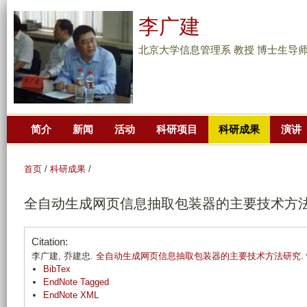
跳
李广建
转
到
北京大学信息管理系 教授 博士生导
页
面
的
主
简介
新闻
活动
科研项目
科研成果
演讲
要
内
容
首页
/
科研成果
/
部
全自动生成网页信息抽取包装器的主要技术方
分
Citation:
李广建, 乔建忠.
全自动生成网页信息抽取包装器的主要技术方法研究
.
BibTex
EndNote Tagged
EndNote XML