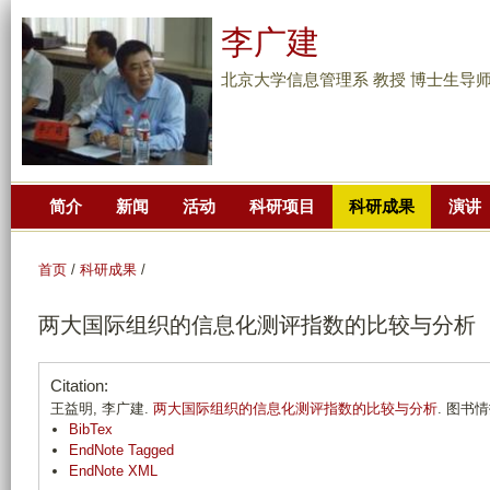
跳
李广建
转
到
北京大学信息管理系 教授 博士生导
页
面
的
主
简介
新闻
活动
科研项目
科研成果
演讲
要
内
容
首页
/
科研成果
/
部
两大国际组织的信息化测评指数的比较与分析
分
Citation:
王益明, 李广建.
两大国际组织的信息化测评指数的比较与分析
. 图书情报
BibTex
EndNote Tagged
EndNote XML