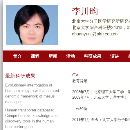
跳
李川昀
转
到
北京大学分子医学研究所研究
页
北京大学综合科研楼243室，010-
chuanyunli@pku.edu.cn
面
的
主
简介
课程
新闻
活动
科研成果
演讲
要
内
容
CV
最新科研成果
部
教育背景
Evolutionary interrogation of
分
human biology in well-annotated
2003年7月：北京理工大学工学，
genomic framework of rhesus
2009年7月：北京大学，理学博士
macaque.
工作经历
Human transporter database:
Comprehensive knowledge and
2011年1月-至今：北京大学分子
discovery tools in the human
transporter genes