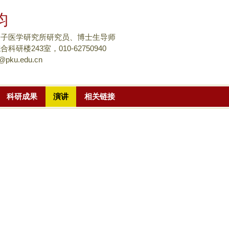
跳
昀
转
到
分子医学研究所研究员、博士生导师
页
科研楼243室，010-62750940
i@pku.edu.cn
面
的
主
科研成果
演讲
相关链接
要
内
容
部
分