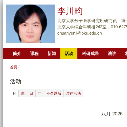
跳
李川昀
转
到
北京大学分子医学研究所研究员、博
页
北京大学综合科研楼243室，010-6275
chuanyunli@pku.edu.cn
面
的
主
简介
课程
新闻
活动
科研成果
演讲
要
内
首页
/
容
部
活动
分
(active tab)
月
周
日
年
不久以后
过往活动
八月 2026