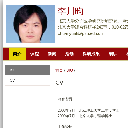
跳
李川昀
转
到
北京大学分子医学研究所研究员、博
页
北京大学综合科研楼243室，010-6275
chuanyunli@pku.edu.cn
面
的
主
简介
课程
新闻
活动
科研成果
演讲
要
内
容
BIO
首页
/
BIO
/
部
CV
CV
分
教育背景
2003年7月：北京理工大学工学，学士
2009年7月：北京大学，理学博士
工作经历