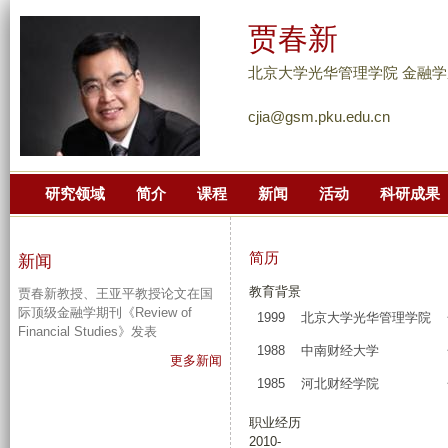
跳
贾春新
转
到
北京大学光华管理学院 金融学
页
cjia@gsm.pku.edu.cn
面
的
主
研究领域
简介
课程
新闻
活动
科研成果
要
内
容
简历
新闻
部
教育背景
贾春新教授、王亚平教授论文在国
分
际顶级金融学期刊《Review of
1999
北京大学光华管理学院
Financial Studies》发表
1988
中南财经大学
更多新闻
1985
河北财经学院
职业经历
2010-