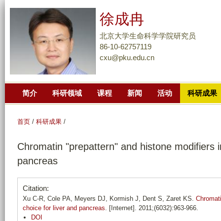
跳
徐成冉
转
到
北京大学生命科学学院研究员
页
86-10-62757119
cxu@pku.edu.cn
面
的
主
简介
科研领域
课程
新闻
活动
科研成果
要
内
容
首页
/
科研成果
/
部
Chromatin "prepattern" and histone modifiers in
分
pancreas
Citation:
Xu C-R, Cole PA, Meyers DJ, Kormish J, Dent S, Zaret KS.
Chromati
choice for liver and pancreas
. [Internet]. 2011;(6032):963-966.
DOI