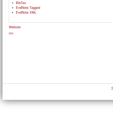
BibTex
EndNote Tagged
EndNote XML
Website
DOI