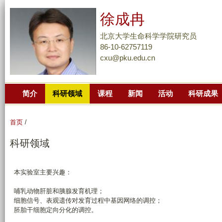
跳
徐成冉
转
到
北京大学生命科学学院研究员
页
86-10-62757119
cxu@pku.edu.cn
面
的
主
简介
科研领域
课程
新闻
活动
科研成果
要
内
容
首页
/
部
科研领域
分
本实验室主要兴趣：
哺乳动物肝脏和胰腺发育机理；
细胞信号、表观遗传对发育过程中基因网络的调控；
胚胎干细胞定向分化的调控。