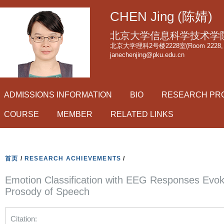
跳
CHEN Jing (陈婧)
转
到
北京大学信息科学技术学
页
北京大学理科2号楼2228室(Room 2228, Scie
janechenjing@pku.edu.cn
面
的
主
ADMISSIONS INFORMATION
BIO
RESEARCH PR
要
内
COURSE
MEMBER
RELATED LINKS
容
部
分
首页
/
RESEARCH ACHIEVEMENTS
/
Emotion Classification with EEG Responses Evo
Prosody of Speech
Citation: