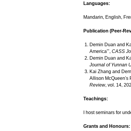
Languages:
Mandarin, English, Fr
Publication (Peer-Rev
Demin Duan and Kai
America'",
CASS Jour
Demin Duan and Kai
Journal of Yunnan U
Kai Zhang and Demin
Allison McQueen's P
Review
, vol. 14, 20
Teachings:
I host seminars for un
Grants and Honours: