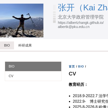
跳
张开（Kai Zh
转
北京大学政府管理学院
到
https://albertzhangk.github.io/
页
albertk@pku.edu.cn
面
的
主
BIO
科研成果
要
内
容
BIO
首页
/
BIO
/
部
CV
CV
分
教育经历：
2018.9-2022
2022.9- 博士
2025.8-2026.