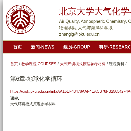
跳
北京大学大气化学
转
到
Air Quality, Atmospheric Chemistry, 
页
物理学院 大气与海洋科学系
zhanglg@pku.edu.cn
面
的
首页
新闻-NEWS
组员-GROUP
科研-RESEAR
主
要
首页
/
教学课程-COURSES
/
大气环境模式原理参考材料
/
课程资料
/
内
容
第6章-地球化学循环
部
分
https://disk.pku.edu.cn/link/AA16EF43478AAF4EACB78FB256542F4
课程:
大气环境模式原理参考材料