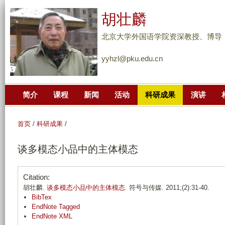
跳
胡壮麟
转
到
北京大学外国语学院资深教授、博导
页
yyhzl@pku.edu.cn
面
的
主
简介
课程
新闻
活动
科研成果
演讲
要
内
容
首页
/
科研成果
/
部
谈多模态小品中的主体模态
分
Citation:
胡壮麟.
谈多模态小品中的主体模态
. 符号与传媒. 2011;(2):31-40.
BibTex
EndNote Tagged
EndNote XML