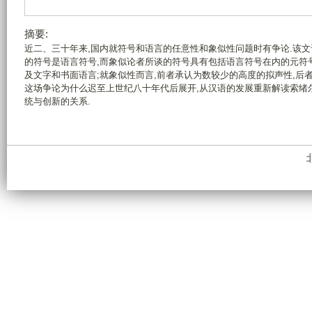
摘要:
近二、三十年来,国内就符号和语言的任意性和象似性问题时有争论.该文
的符号是语言符号,而象似论者所谈的符号具有包括语言符号在内的元符号
及文字和书面语言;就象似性而言,前者承认为数较少的高度的拟声性,后
这场争论为什么迟至上世纪八十年代后展开,从汉语的发展重新解读索绪
统与创新的关系.