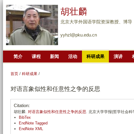
跳
胡壮麟
转
到
北京大学外国语学院资深教授、博导
页
yyhzl@pku.edu.cn
面
的
主
简介
课程
新闻
活动
科研成果
演讲
要
内
容
首页
/
科研成果
/
部
对语言象似性和任意性之争的反思
分
Citation:
胡壮麟.
对语言象似性和任意性之争的反思
. 北京大学学报(哲学社会科学版). 
BibTex
EndNote Tagged
EndNote XML