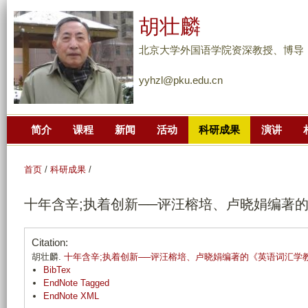
跳
胡壮麟
转
到
北京大学外国语学院资深教授、博导
页
yyhzl@pku.edu.cn
面
的
主
简介
课程
新闻
活动
科研成果
演讲
要
内
容
首页
/
科研成果
/
部
十年含辛;执着创新──评汪榕培、卢晓娟编著
分
Citation:
胡壮麟.
十年含辛;执着创新──评汪榕培、卢晓娟编著的《英语词汇学
BibTex
EndNote Tagged
EndNote XML