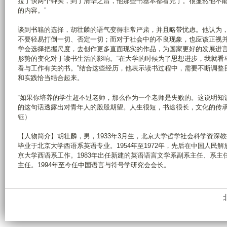
拉了快两个钟头，到了清华之后，他那些书基本都看完了。很显然他不
的内容。”
谈到书籍的选择，胡壮麟的语气变得非常严肃，并且略带忧虑。他认为
不要轻易打倒一切、否定一切；而对于社会中的不良现象，也应该正视
学会选择把握尺度，去创作更多直面现实的作品，为国家更好的发展进
形势的变化对于读书生活的影响。“在大学的时候为了思想进步，我就看
看与工作有关的书。”结合这些经历，他表示读书过程中，需要不断调整
和实践恰当结合起来。
“如果你培养的学生超不过老师，那么作为一个老师是失败的。这说明知
的这句话透露出对青年人的殷殷期望。人生很短，书途很长，文化的传承
钰）
【人物简介】胡壮麟，男，1933年3月生，北京大学哲学社会科学资深教授。
毕业于北京大学西语系英语专业。1954年至1972年，先后在中国人民解
京大学西语系工作。1983年出任新建的英语语言文学系副系主任、系主任。
主任。1994年至今任中国语言与符号学研究会会长。