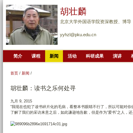
跳
胡壮麟
转
到
北京大学外国语学院资深教授、博导
页
yyhzl@pku.edu.cn
面
的
主
简介
课程
新闻
活动
科研成果
演讲
要
内
容
首页
/
新闻
/
部
胡壮麟：读书之乐何处寻
分
九月 9, 2015
“我现在也犯了读书碎片化的毛病，看整本书眼睛不行了，所以可能对你们
了解了我们的采访来意之后，如此谦逊地告歉，但是作为“爱书”之人，