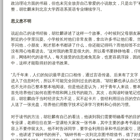
政治理论方面的书籍，但也未完全放弃自己挚爱的小说散文，只是出于“补
整，胡壮麟来到北京大学西语系英语专业继续学习。
思义患不明
说起自己的读书经验，胡壮麟讲述了这样一个故事。小时候到父母朋友
附近的小学里玩耍。小学校长对他们非常友善，拿出许多书让他们看。
手问他，小朋友，刚才那本书都讲了什么，你还能记得吗？而他却答不
没有用心地看进去。“这对我的教育是很大的。所以看书要静静地看，仔
示，网络时代的读书人，每天接受的信息难免芜杂，也更容易浮躁，因
中，这样才能取得好的读书效果。
“几千年来，人们的知识最早是口口相传，通过言语传递。后来有了文字
进入了信息时代，所以不可能完全回到过去的老路。”胡壮麟也承认自己
也不允许自己整本整本地阅读。但是他还是认为，对于青年人来说，整
首先培养他们如何在图书馆和网上找书的能力。其次，在阅读时做笔记
后，胡壮麟由于当时经济实力不足，买不起卡片，曾经利用旧台历的空
人送了一张光盘，培养他们用数字技术记录学习资料和心得的习惯。
对于读书的方法，胡壮麟有自己的看法，他谈到我们需要明确看书的目
专业课，老师往往在第一堂课给大家发一张书单，其中主要的参考书最
容上不要停留太久。他不时告诉同学，要学会利用目录和书后的索引，
中，他讲述了钱钟书的例子。“钱钟书有一次到北京图书馆借书，借了好