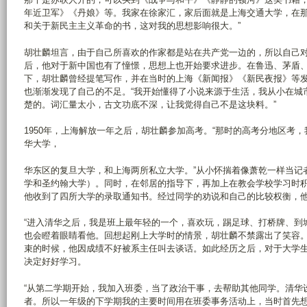
年近卫军》《丹娘》等。我家在徐家汇，家后面就是上海交通大学，在
和关于新民主主义革命的书，这对我的思想影响很大。”
胡壮麟坦言，由于自己所喜欢的作家都是站在共产党一边的，所以自己
后，他对于新中国也有了憧憬，思想上也开始要求进步。在鲁迅、茅盾
下，胡壮麟曾经提笔写作，并在当时的上海《新闻报》《新民夜报》等
也渐渐发现了自己的不足。“我开始懂得了小说来源于生活，我从小在城
楚的。词汇量太小，古文功底不深，让我觉得自己不是这块料。”
1950年，上海解放一年之后，胡壮麟参加高考。“那时的高考分地区考
华大学，
华东区的复旦大学，和上海两所私立大学。”从小怀揣着像萧乾一样当记
学和圣约翰大学）。同时，在邻居的指导下，再加上在教会学校学习时
他收到了四所大学的录取通知书。经过同学的劝说和自己的比较权衡，
“进入清华之后，我是班上最年轻的一个，喜欢玩，踢足球、打桥牌、到
也会瞪着眼睛看他。回想起刚上大学时的情景，胡壮麟不禁露出了笑容
束的时候，他因成绩不好被系主任叫去谈话。如此经历之后，对于大学
决定好好学习。
“从第二学期开始，我加入班委，当了政治干事，去帮助其他同学。清华
者。所以一年级的下学期我的主要时间用在班委事务活动上，当时首先想