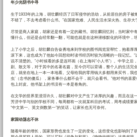
年少光阴书中寻
生于1933年的上海，胡壮麟经历了日军侵华的浩劫，从前居住的房子被
不错了，不去考虑看什么书。”在国家危难、人民生活水深火热、生存大
尽管是商人家庭，胡家还是有着一定的藏书。胡壮麟回忆到，当时家中
懂什么，但还是会经常翻一翻，可能也就是在这种潜移默化的环境中，
上了小学之后，胡壮麟自告奋勇地来到学校的图书阅览室帮忙，抱着厚
滚下来，这也成为了他如今回想幼时读书经历时较为清晰的一段记忆。“
说不清楚的。”小时候看的多是连环画（在上海叫“小人书”）。中学之
剧、散文等，对于其中的名著名篇，至今仍可以背诵，整个人的生活完全
店，就坐在地上一本一本地看。父母给我的零用钱大多都用来买书，我也
虫’（念书的傻瓜），家务事什么都不会干，就只会看书。”他对书的喜
包上封皮。他书架上的书没有一本是卷角的。
在文学的世界里浸淫许久，胡壮麟对中文产生了浓厚的兴趣，而且在这
芳济中学与别的学校不同，每周都有一次就某科目的考试，周考成绩要
“中文第一、英文倒数第一”的笑话，让家长也无可奈何。
家国动荡志不休
随着年龄的增长，国家形势也发生了一定的变化，这些变化也影响到了胡壮
那个是苏联人开的，可以买到《战争与和平》《静静的顿河》这类书籍