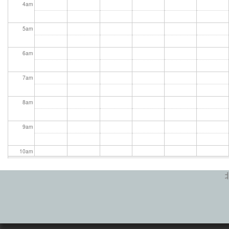
4
am
5
am
6
am
7
am
8
am
9
am
10
am
11
am
12
pm
1
pm