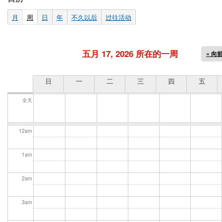
(active tab)
月
周
日
年
不久以后
过往活动
五月 17, 2026 所在的一周
« 向
日
一
二
三
四
五
全天
12
am
1
am
2
am
3
am