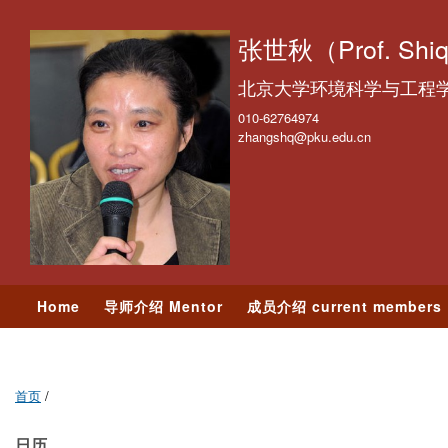
跳
转
张世秋（Prof. Shiq
到
北京大学环境科学与工程
页
面
010-62764974
zhangshq@pku.edu.cn
的
主
要
内
容
部
分
Home
导师介绍 Mentor
成员介绍 current members
学术交流 Events
照片墙 Photos
首页
/
日历