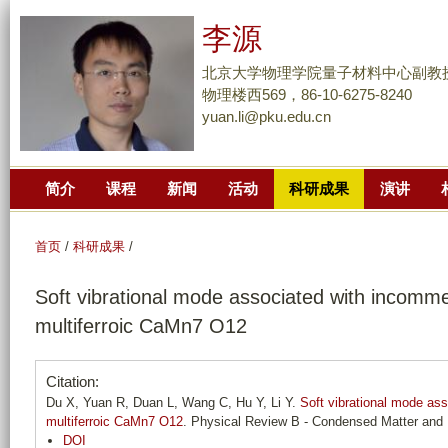
跳
李源
转
到
北京大学物理学院量子材料中心副教
页
物理楼西569，86-10-6275-8240
yuan.li@pku.edu.cn
面
的
主
简介
课程
新闻
活动
科研成果
演讲
要
内
容
首页
/
科研成果
/
部
Soft vibrational mode associated with incommen
分
multiferroic CaMn7 O12
Citation:
Du X, Yuan R, Duan L, Wang C, Hu Y, Li Y.
Soft vibrational mode ass
multiferroic CaMn7 O12
. Physical Review B - Condensed Matter and 
DOI