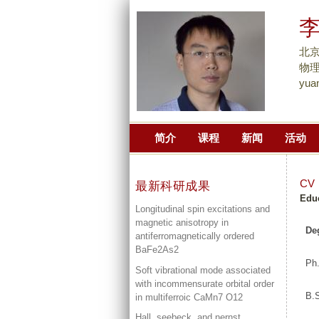
北
物理楼
yua
简介
课程
新闻
活动
CV
最新科研成果
Edu
Longitudinal spin excitations and
magnetic anisotropy in
De
antiferromagnetically ordered
BaFe2As2
Ph
Soft vibrational mode associated
with incommensurate orbital order
B.
in multiferroic CaMn7 O12
Hall, seebeck, and nernst