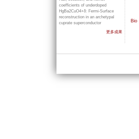
coefficients of underdoped
HgBa2CuO4+δ: Fermi-Surface
reconstruction in an archetypal
Bio
cuprate superconductor
更多成果