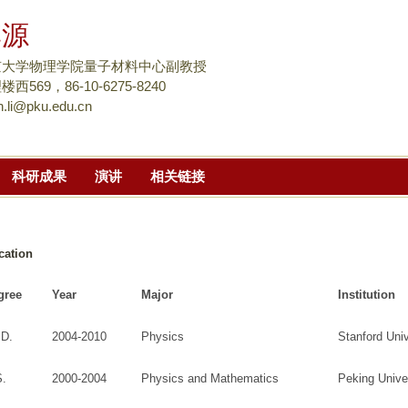
跳
李源
转
到
京大学物理学院量子材料中心副教授
页
西569，86-10-6275-8240
n.li@pku.edu.cn
面
的
主
科研成果
演讲
相关链接
要
内
容
部
cation
分
gree
Year
Major
Institution
.D.
2004-2010
Physics
Stanford Univ
S.
2000-2004
Physics and Mathematics
Peking Unive