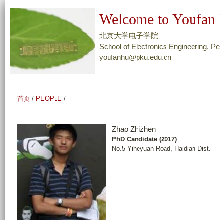
跳
Welcome to Youfan 
转
到
北京大学电子学院
页
School of Electronics Engineering, Pe
youfanhu@pku.edu.cn
面
的
主
要
首页
/
PEOPLE
/
内
容
Zhao Zhizhen
部
PhD Candidate (2017)
分
No.5 Yiheyuan Road, Haidian Dist.