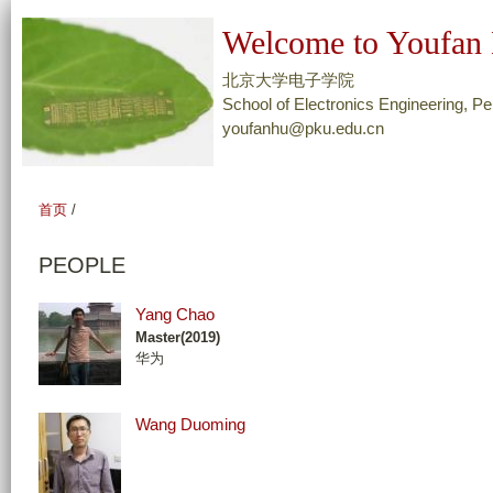
跳
Welcome to Youfan 
转
到
北京大学电子学院
页
School of Electronics Engineering, Pe
youfanhu@pku.edu.cn
面
的
主
首页
/
要
内
PEOPLE
容
部
Yang Chao
分
Master(2019)
华为
Wang Duoming