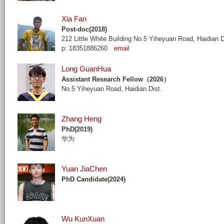
Xia Fan
Post-doc(2018)
212 Little White Building No.5 Yiheyuan Road, Haidian D
p: 18351886260
email
Long GuanHua
Assistant Research Fellow（2026）
No.5 Yiheyuan Road, Haidian Dist.
Zhang Heng
PhD(2019)
华为
Yuan JiaChen
PhD Candidate(2024)
Wu KunXuan