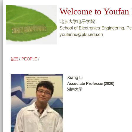
跳
Welcome to Youfan 
转
到
北京大学电子学院
页
School of Electronics Engineering, Pe
youfanhu@pku.edu.cn
面
的
主
要
首页
/
PEOPLE
/
内
容
Xiang Li
部
Associate Professor(2020)
分
湖南大学