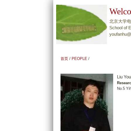
Welco
北京大学
School of E
youfanhu@
首页
/
PEOPLE
/
Liu You
Researc
No.5 Yi