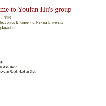
跳
me to Youfan Hu's group
转
到
电子学院
页
lectronics Engineering, Peking University
pku.edu.cn
面
的
主
要
内
容
di
部
h Assistant
分
heyuan Road, Haidian Dist.