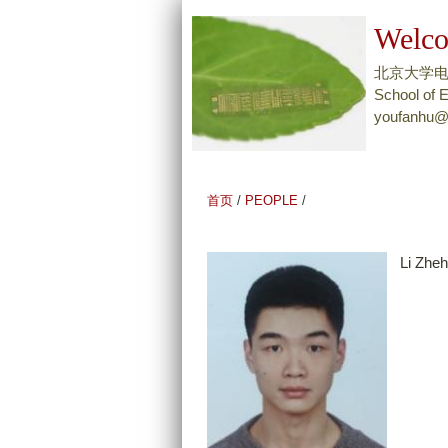
Welco
北京大学
School of E
youfanhu@
首页
/
PEOPLE
/
Li Zhe