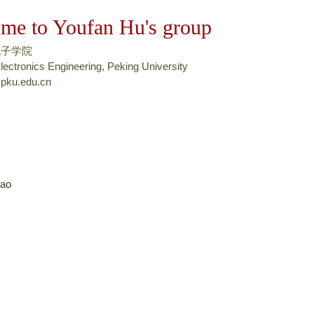
跳
me to Youfan Hu's group
转
到
电子学院
页
lectronics Engineering, Peking University
pku.edu.cn
面
的
主
要
内
容
hao
部
分