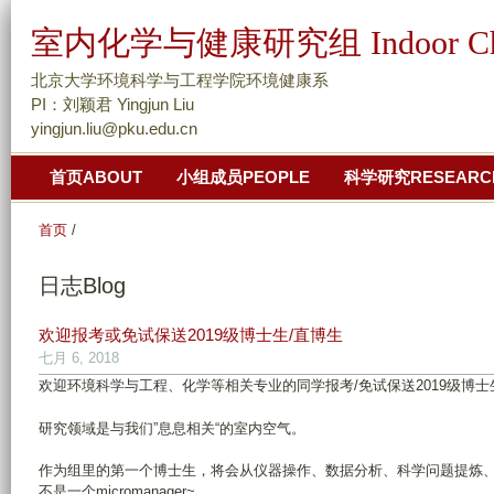
跳
室内化学与健康研究组 Indoor Chemis
转
到
北京大学环境科学与工程学院环境健康系
页
PI：刘颖君 Yingjun Liu
yingjun.liu@pku.edu.cn
面
的
首页ABOUT
小组成员PEOPLE
科学研究RESEARC
主
要
首页
/
内
容
日志Blog
部
分
欢迎报考或免试保送2019级博士生/直博生
七月 6, 2018
欢迎环境科学与工程、化学等相关专业的同学报考/免试保送2019级博士
研究领域是与我们”息息相关“的室内空气。
作为组里的第一个博士生，将会从仪器操作、数据分析、科学问题提炼、
不是一个micromanager~