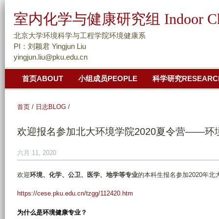
跳
室内化学与健康研究组 Indoor Chemis
转
到
北京大学环境科学与工程学院环境健康系
页
PI：刘颖君 Yingjun Liu
yingjun.liu@pku.edu.cn
面
的
首页ABOUT
小组成员PEOPLE
科学研究RESEARC
主
要
首页
/
日志BLOG
/
内
容
欢迎报名参加北大环境学院2020夏令营——环
部
分
六月 11, 2020
欢迎
环境、化学、公卫、医学、地学等专业
的本科生报名参加2020年
https://cese.pku.edu.cn/tzgg/112420.htm
为什么是环境健康专业？