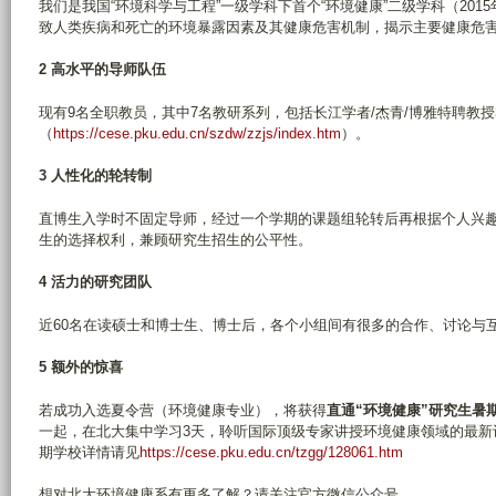
我们是我国“环境科学与工程”一级学科下首个“环境健康”二级学科（201
致人类疾病和死亡的环境暴露因素及其健康危害机制，揭示主要健康危
2 高水平的导师队伍
现有9名全职教员，其中7名教研系列，包括长江学者/杰青/博雅特聘教
（
https://cese.pku.edu.cn/szdw/zzjs/index.htm
）。
3 人性化的轮转制
直博生入学时不固定导师，经过一个学期的课题组轮转后再根据个人兴趣
生的选择权利，兼顾研究生招生的公平性。
4 活力的研究团队
近60名在读硕士和博士生、博士后，各个小组间有很多的合作、讨论与
5 额外的惊喜
若成功入选夏令营（环境健康专业），将获得
直通“环境健康”研究生暑
一起，在北大集中学习3天，聆听国际顶级专家讲授环境健康领域的最新
期学校详情请见
https://cese.pku.edu.cn/tzgg/128061.htm
想对北大环境健康系有更多了解？请关注官方微信公众号。