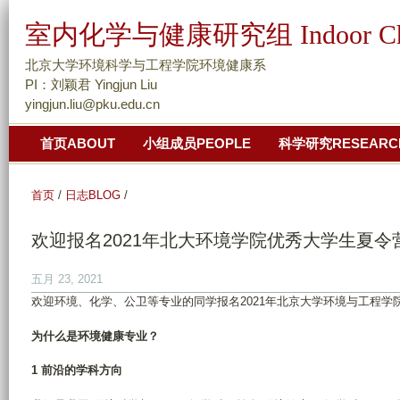
跳
室内化学与健康研究组 Indoor Chemis
转
到
北京大学环境科学与工程学院环境健康系
页
PI：刘颖君 Yingjun Liu
yingjun.liu@pku.edu.cn
面
的
首页ABOUT
小组成员PEOPLE
科学研究RESEARC
主
要
首页
/
日志BLOG
/
内
容
欢迎报名2021年北大环境学院优秀大学生夏
部
分
五月 23, 2021
欢迎环境、化学、公卫等专业的同学报名2021年北京大学环境与工程
为什么是环境健康专业？
1 前沿的学科方向