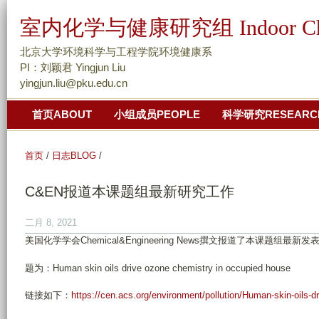
跳
室内化学与健康研究组 Indoor Chemis
转
到
北京大学环境科学与工程学院环境健康系
页
PI：刘颖君 Yingjun Liu
yingjun.liu@pku.edu.cn
面
的
首页ABOUT
小组成员PEOPLE
科学研究RESEARC
主
要
首页
/
日志BLOG
/
内
容
C&EN报道本课题组最新研究工作
部
分
二月 8, 2021
美国化学学会Chemical&Engineering News撰文报道了本课题组最新
题为：Human skin oils drive ozone chemistry in occupied house
链接如下：
https://cen.acs.org/environment/pollution/Human-skin-oils-d