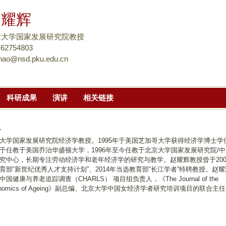
跳
赵耀辉
转
到
京大学国家发展研究院教授
页
-62754803
hao@nsd.pku.edu.cn
面
的
主
科研成果
演讲
相关链接
要
内
容
介
部
大学国家发展研究院经济学教授。1995年于美国芝加哥大学获得经济学博士学
于任教于美国乔治华盛顿大学，1996年至今任教于北京大学国家发展研究院/
分
究中心，长期专注劳动经济学和老年经济学的研究与教学。赵耀辉教授曾于200
育部“新世纪优秀人才支持计划”、2014年当选教育部“长江学者”特聘教授。赵
中国健康与养老追踪调查（CHARLS） 项目组负责人，《The Journal of the
onomics of Ageing》副总编、北京大学中国女经济学者研究培训项目的联合主