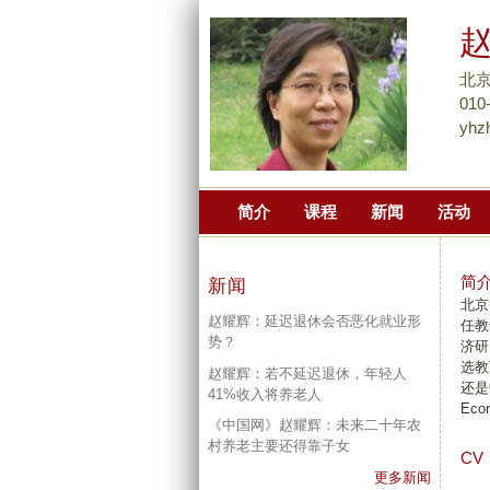
北
010
yhz
简介
课程
新闻
活动
简
新闻
北京
赵耀辉：延迟退休会否恶化就业形
任教
势？
济研
选教
赵耀辉：若不延迟退休，年轻人
还是
41%收入将养老人
Ec
《中国网》赵耀辉：未来二十年农
村养老主要还得靠子女
CV
更多新闻